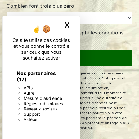
Combien font trois plus zero
X
Masquer le ban
En cochant cette case, j'accepte les conditions
particulières ci-dessous **
Ce site utilise des cookies
et vous donne le contrôle
sur ceux que vous
souhaitez activer
ENVOYER
Nos partenaires
** Les données personnelles communiquées sont nécessaires
aux fins de vous contacter. Elles sont destinées à l'entreprise et
(17)
ses sous-traitants. Vous disposez de droits d’accès, de
APIs
rectification, d’effacement, de portabilité, de limitation,
Autre
d’opposition, de retrait de votre consentement à tout moment et
Mesure d'audience
du droit d’introduire une réclamation auprès d’une autorité de
contrôle, ainsi que d’organiser le sort de vos données post-
Régies publicitaires
mortem. Vous pouvez exercer ces droits par voie postale ou par
Réseaux sociaux
courrier électronique. Un justificatif d'identité pourra vous être
Support
demandé. Nous conservons vos données pendant la période de
Vidéos
prise de contact puis pendant la durée de prescription légale aux
fins probatoires et de gestion des contentieux.