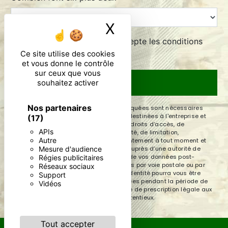
X
Masquer le ban
En cochant cette case, j'accepte les conditions
particulières ci-dessous **
Ce site utilise des cookies
et vous donne le contrôle
sur ceux que vous
souhaitez activer
ENVOYER
Nos partenaires
** Les données personnelles communiquées sont nécessaires
aux fins de vous contacter. Elles sont destinées à l'entreprise et
(17)
ses sous-traitants. Vous disposez de droits d’accès, de
APIs
rectification, d’effacement, de portabilité, de limitation,
Autre
d’opposition, de retrait de votre consentement à tout moment et
Mesure d'audience
du droit d’introduire une réclamation auprès d’une autorité de
contrôle, ainsi que d’organiser le sort de vos données post-
Régies publicitaires
mortem. Vous pouvez exercer ces droits par voie postale ou par
Réseaux sociaux
courrier électronique. Un justificatif d'identité pourra vous être
Support
demandé. Nous conservons vos données pendant la période de
Vidéos
prise de contact puis pendant la durée de prescription légale aux
fins probatoires et de gestion des contentieux.
Tout accepter