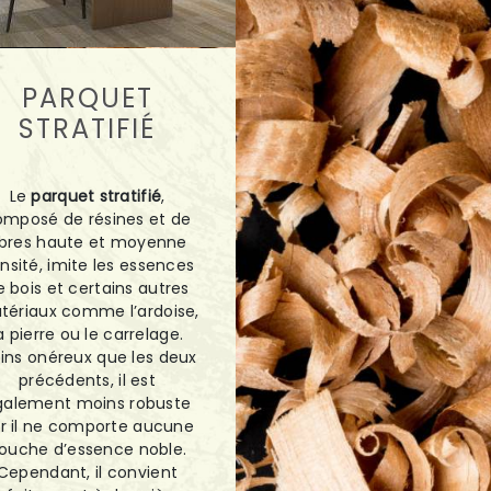
PARQUET
STRATIFIÉ
Le
parquet stratifié
,
omposé de résines et de
ibres haute et moyenne
nsité, imite les essences
e bois et certains autres
tériaux comme l’ardoise,
a pierre ou le carrelage.
ins onéreux que les deux
précédents, il est
galement moins robuste
r il ne comporte aucune
ouche d’essence noble.
Cependant, il convient