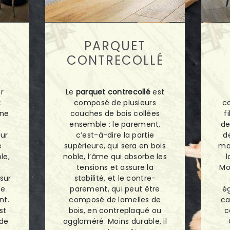
PARQUET
CONTRECOLLÉ
r
Le
parquet contrecollé
est
t
composé de plusieurs
c
une
couches de bois collées
f
s
ensemble : le parement,
de
eur
c’est-à-dire la partie
d
e
supérieure, qui sera en bois
ma
le,
noble, l’âme qui absorbe les
l
tensions et assure la
Mo
sur
stabilité, et le contre-
re
parement, qui peut être
é
nt.
composé de lamelles de
ca
st
bois, en contreplaqué ou
c
 de
aggloméré. Moins durable, il