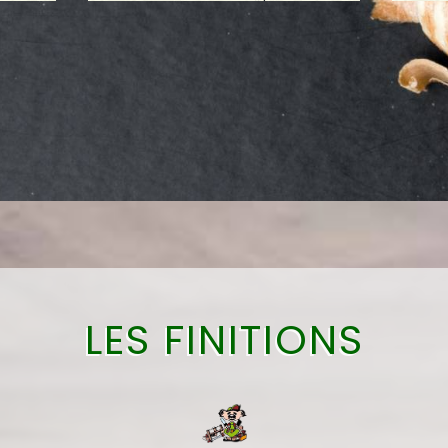
.
sera moins coûteux.
pa
n
LES FINITIONS