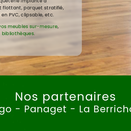
arqueterie implanté à
flottant, parquet stratifié,
en PVC, clipsable, etc.
vos meubles sur-mesure
,
s
bibliothèques
.
Nos partenaires
go - Panaget - La Berric