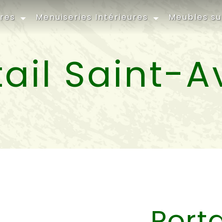
ures
Menuiseries Intérieures
Meubles s
tail Saint-A
Porta