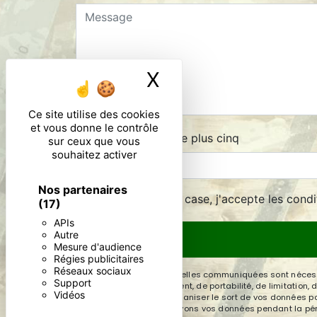
X
Masquer le ban
Ce site utilise des cookies
et vous donne le contrôle
Combien font quatre plus cinq
sur ceux que vous
souhaitez activer
Nos partenaires
En cochant cette case, j'accepte les condi
(17)
APIs
Autre
Mesure d'audience
Régies publicitaires
Réseaux sociaux
** Les données personnelles communiquées sont nécessair
Support
rectification, d’effacement, de portabilité, de limitatio
Vidéos
contrôle, ainsi que d’organiser le sort de vos données po
demandé. Nous conservons vos données pendant la périod