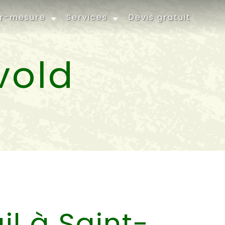
ur-mesure
Services
Devis gratuit
vold
il à Saint-