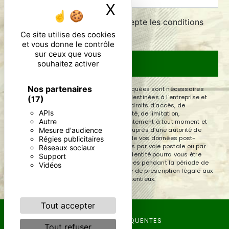
X
Masquer le ban
En cochant cette case, j'accepte les conditions
particulières ci-dessous **
Ce site utilise des cookies
et vous donne le contrôle
sur ceux que vous
souhaitez activer
ENVOYER
Nos partenaires
** Les données personnelles communiquées sont nécessaires
aux fins de vous contacter. Elles sont destinées à l'entreprise et
(17)
ses sous-traitants. Vous disposez de droits d’accès, de
APIs
rectification, d’effacement, de portabilité, de limitation,
Autre
d’opposition, de retrait de votre consentement à tout moment et
Mesure d'audience
du droit d’introduire une réclamation auprès d’une autorité de
contrôle, ainsi que d’organiser le sort de vos données post-
Régies publicitaires
mortem. Vous pouvez exercer ces droits par voie postale ou par
Réseaux sociaux
courrier électronique. Un justificatif d'identité pourra vous être
Support
demandé. Nous conservons vos données pendant la période de
Vidéos
prise de contact puis pendant la durée de prescription légale aux
fins probatoires et de gestion des contentieux.
Tout accepter
RECHERCHES FRÉQUENTES
Tout refuser