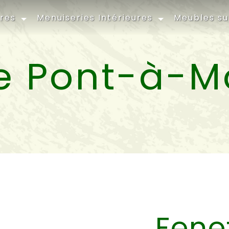
ures
Menuiseries Intérieures
Meubles s
e Pont-à-
Fene