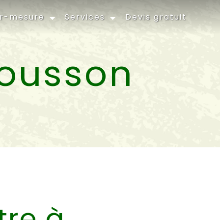
ur-mesure
Services
Devis gratuit
Mousson
tre à