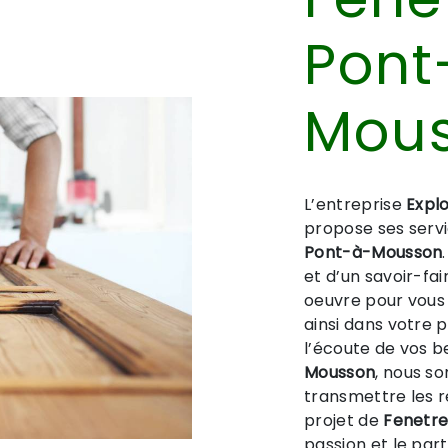
Pont
Mou
L’entreprise
Explo
propose ses serv
Pont-à-Mousson
et d’un savoir-fa
oeuvre pour vous
ainsi dans votre 
l’écoute de vos b
Mousson
, nous s
transmettre les 
projet de
Fenetr
passion et le par