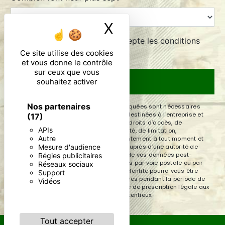
X
Masquer le ban
En cochant cette case, j'accepte les conditions
particulières ci-dessous **
Ce site utilise des cookies
et vous donne le contrôle
sur ceux que vous
souhaitez activer
ENVOYER
Nos partenaires
** Les données personnelles communiquées sont nécessaires
aux fins de vous contacter. Elles sont destinées à l'entreprise et
(17)
ses sous-traitants. Vous disposez de droits d’accès, de
APIs
rectification, d’effacement, de portabilité, de limitation,
Autre
d’opposition, de retrait de votre consentement à tout moment et
Mesure d'audience
du droit d’introduire une réclamation auprès d’une autorité de
contrôle, ainsi que d’organiser le sort de vos données post-
Régies publicitaires
mortem. Vous pouvez exercer ces droits par voie postale ou par
Réseaux sociaux
courrier électronique. Un justificatif d'identité pourra vous être
Support
demandé. Nous conservons vos données pendant la période de
Vidéos
prise de contact puis pendant la durée de prescription légale aux
fins probatoires et de gestion des contentieux.
Tout accepter