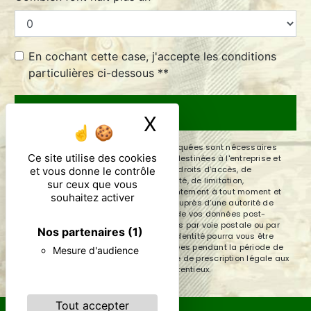
En cochant cette case, j'accepte les conditions
particulières ci-dessous **
ENVOYER
X
Masquer le ban
** Les données personnelles communiquées sont nécessaires
Ce site utilise des cookies
aux fins de vous contacter. Elles sont destinées à l'entreprise et
ses sous-traitants. Vous disposez de droits d’accès, de
et vous donne le contrôle
rectification, d’effacement, de portabilité, de limitation,
sur ceux que vous
d’opposition, de retrait de votre consentement à tout moment et
souhaitez activer
du droit d’introduire une réclamation auprès d’une autorité de
contrôle, ainsi que d’organiser le sort de vos données post-
mortem. Vous pouvez exercer ces droits par voie postale ou par
Nos partenaires
(1)
courrier électronique. Un justificatif d'identité pourra vous être
demandé. Nous conservons vos données pendant la période de
Mesure d'audience
prise de contact puis pendant la durée de prescription légale aux
fins probatoires et de gestion des contentieux.
Tout accepter