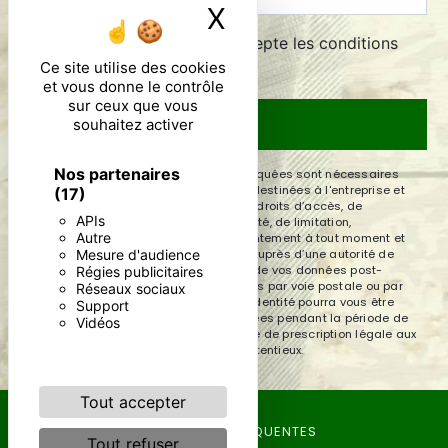
X
Masquer le ban
En cochant cette case, j'accepte les conditions
particulières ci-dessous **
Ce site utilise des cookies
et vous donne le contrôle
sur ceux que vous
souhaitez activer
ENVOYER
Nos partenaires
** Les données personnelles communiquées sont nécessaires
aux fins de vous contacter. Elles sont destinées à l'entreprise et
(17)
ses sous-traitants. Vous disposez de droits d’accès, de
APIs
rectification, d’effacement, de portabilité, de limitation,
Autre
d’opposition, de retrait de votre consentement à tout moment et
Mesure d'audience
du droit d’introduire une réclamation auprès d’une autorité de
contrôle, ainsi que d’organiser le sort de vos données post-
Régies publicitaires
mortem. Vous pouvez exercer ces droits par voie postale ou par
Réseaux sociaux
courrier électronique. Un justificatif d'identité pourra vous être
Support
demandé. Nous conservons vos données pendant la période de
Vidéos
prise de contact puis pendant la durée de prescription légale aux
fins probatoires et de gestion des contentieux.
Tout accepter
RECHERCHES FRÉQUENTES
Tout refuser