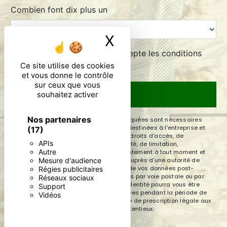
Combien font dix plus un
X
Masquer le ban
En cochant cette case, j'accepte les conditions
particulières ci-dessous **
Ce site utilise des cookies
et vous donne le contrôle
sur ceux que vous
souhaitez activer
ENVOYER
Nos partenaires
** Les données personnelles communiquées sont nécessaires
aux fins de vous contacter. Elles sont destinées à l'entreprise et
(17)
ses sous-traitants. Vous disposez de droits d’accès, de
APIs
rectification, d’effacement, de portabilité, de limitation,
Autre
d’opposition, de retrait de votre consentement à tout moment et
Mesure d'audience
du droit d’introduire une réclamation auprès d’une autorité de
contrôle, ainsi que d’organiser le sort de vos données post-
Régies publicitaires
mortem. Vous pouvez exercer ces droits par voie postale ou par
Réseaux sociaux
courrier électronique. Un justificatif d'identité pourra vous être
Support
demandé. Nous conservons vos données pendant la période de
Vidéos
prise de contact puis pendant la durée de prescription légale aux
fins probatoires et de gestion des contentieux.