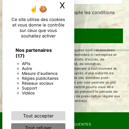
X
Masquer le ban
En cochant cette case, j'accepte les conditions
particulières ci-dessous **
Ce site utilise des cookies
et vous donne le contrôle
sur ceux que vous
souhaitez activer
ENVOYER
Nos partenaires
** Les données personnelles communiquées sont nécessaires
aux fins de vous contacter. Elles sont destinées à l'entreprise et
(17)
ses sous-traitants. Vous disposez de droits d’accès, de
APIs
rectification, d’effacement, de portabilité, de limitation,
Autre
d’opposition, de retrait de votre consentement à tout moment et
Mesure d'audience
du droit d’introduire une réclamation auprès d’une autorité de
contrôle, ainsi que d’organiser le sort de vos données post-
Régies publicitaires
mortem. Vous pouvez exercer ces droits par voie postale ou par
Réseaux sociaux
courrier électronique. Un justificatif d'identité pourra vous être
Support
demandé. Nous conservons vos données pendant la période de
Vidéos
prise de contact puis pendant la durée de prescription légale aux
fins probatoires et de gestion des contentieux.
Tout accepter
RECHERCHES FRÉQUENTES
Tout refuser