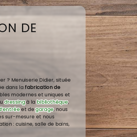
ON DE
er ? Menuiserie Didier, située
ée dans la
fabrication de
bles modernes et uniques et
Du
dressing
à la
bibliothèque
,
d’entrée
et de
garage
, nous
es sur-mesure et nous
ion : cuisine, salle de bains,