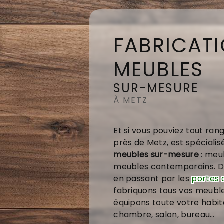
FABRICATI
MEUBLES
SUR-MESURE
À METZ
Et si vous pouviez tout rang
près de Metz, est spécialis
meubles sur-mesure
: meu
meubles contemporains. 
en passant par les
portes 
fabriquons tous vos meubl
équipons toute votre habitat
chambre, salon, bureau…