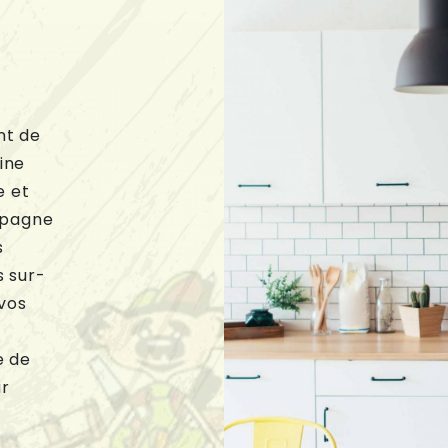
nt de
ine
e et
mpagne
s
 sur-
vos
e de
r