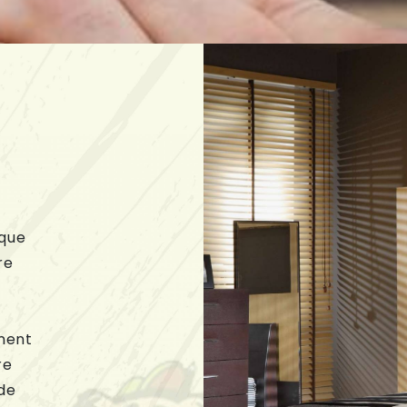
 que
re
s
ment
re
de